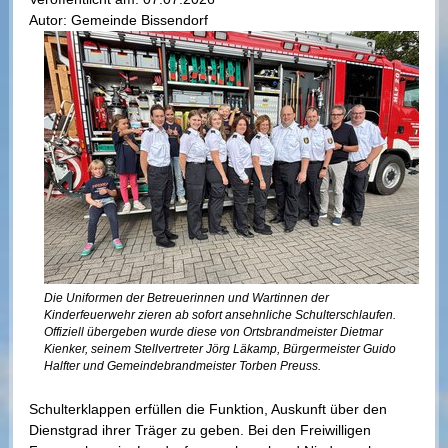
Autor:
Gemeinde Bissendorf
Die Uniformen der Betreuerinnen und Wartinnen der
Kinderfeuerwehr zieren ab sofort ansehnliche Schulterschlaufen.
Offiziell übergeben wurde diese von Ortsbrandmeister Dietmar
Kienker, seinem Stellvertreter Jörg Läkamp, Bürgermeister Guido
Halfter und Gemeindebrandmeister Torben Preuss.
Schulterklappen erfüllen die Funktion, Auskunft über den
Dienstgrad ihrer Träger zu geben. Bei den Freiwilligen