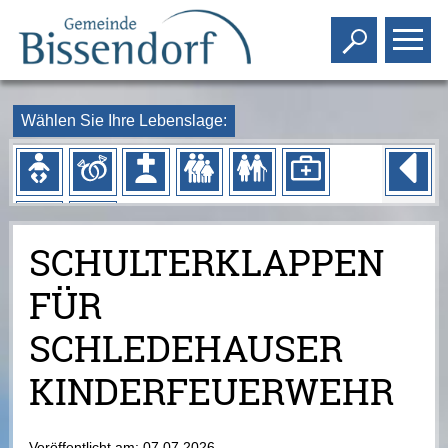
Toggle s
To
Wählen Sie Ihre Lebenslage:
SCHULTERKLAPPEN
FÜR
SCHLEDEHAUSER
KINDERFEUERWEHR
Veröffentlicht am:
07.07.2026