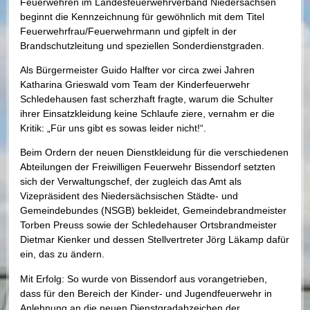
Feuerwehren im Landesfeuerwehrverband Niedersachsen
beginnt die Kennzeichnung für gewöhnlich mit dem Titel
Feuerwehrfrau/Feuerwehrmann und gipfelt in der
Brandschutzleitung und speziellen Sonderdienstgraden.
Als Bürgermeister Guido Halfter vor circa zwei Jahren
Katharina Grieswald vom Team der Kinderfeuerwehr
Schledehausen fast scherzhaft fragte, warum die Schulter
ihrer Einsatzkleidung keine Schlaufe ziere, vernahm er die
Kritik: „Für uns gibt es sowas leider nicht!“.
Beim Ordern der neuen Dienstkleidung für die verschiedenen
Abteilungen der Freiwilligen Feuerwehr Bissendorf setzten
sich der Verwaltungschef, der zugleich das Amt als
Vizepräsident des Niedersächsischen Städte- und
Gemeindebundes (NSGB) bekleidet, Gemeindebrandmeister
Torben Preuss sowie der Schledehauser Ortsbrandmeister
Dietmar Kienker und dessen Stellvertreter Jörg Läkamp dafür
ein, das zu ändern.
Mit Erfolg: So wurde von Bissendorf aus vorangetrieben,
dass für den Bereich der Kinder- und Jugendfeuerwehr in
Anlehnung an die neuen Dienstgradabzeichen der