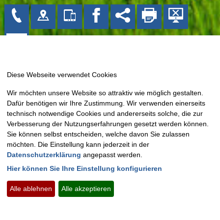
Gemeinde Bissendorf
Wir möchten unsere Website so attraktiv wie möglich gestalten.
Kirchplatz 1
Dafür benötigen wir Ihre Zustimmung. Wir verwenden einerseits
49143 Bissendorf
technisch notwendige Cookies und andererseits solche, die zur
Tel: 05402 404-0
Verbesserung der Nutzungserfahrungen gesetzt werden können.
Sie können selbst entscheiden, welche davon Sie zulassen
Fax: 05402 404-133
möchten. Die Einstellung kann jederzeit in der
E-Mail:
info@bissendorf.de
Datenschutzerklärung
angepasst werden.
Hier können Sie Ihre Einstellung konfigurieren
Montag - Freitag:
09.00 Uhr - 12.00 Uhr
Montags zusätzlich:
15.00 Uhr - 18.30 Uhr
Alle ablehnen
Alle akzeptieren
Kontakt
Impressum
Datenschutz
Barrierefreiheit