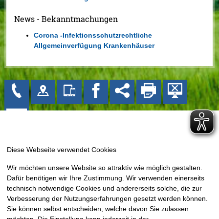
News - Bekanntmachungen
Corona -Infektionsschutzrechtliche
Allgemeinverfügung Krankenhäuser
Gemeinde Bissendorf
Wir möchten unsere Website so attraktiv wie möglich gestalten.
Kirchplatz 1
Dafür benötigen wir Ihre Zustimmung. Wir verwenden einerseits
49143 Bissendorf
technisch notwendige Cookies und andererseits solche, die zur
Tel: 05402 404-0
Verbesserung der Nutzungserfahrungen gesetzt werden können.
Sie können selbst entscheiden, welche davon Sie zulassen
Fax: 05402 404-133
möchten. Die Einstellung kann jederzeit in der