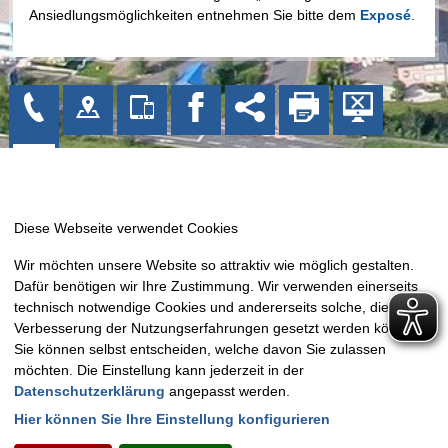
Ansiedlungsmöglichkeiten entnehmen Sie bitte dem
Exposé
.
Gemeinde Bissendorf
Wir möchten unsere Website so attraktiv wie möglich gestalten.
Kirchplatz 1
Dafür benötigen wir Ihre Zustimmung. Wir verwenden einerseits
49143 Bissendorf
technisch notwendige Cookies und andererseits solche, die zur
Tel: 05402 404-0
Verbesserung der Nutzungserfahrungen gesetzt werden können.
Sie können selbst entscheiden, welche davon Sie zulassen
Fax: 05402 404-133
möchten. Die Einstellung kann jederzeit in der
E-Mail:
info@bissendorf.de
Datenschutzerklärung
angepasst werden.
Hier können Sie Ihre Einstellung konfigurieren
Montag - Freitag:
09.00 Uhr - 12.00 Uhr