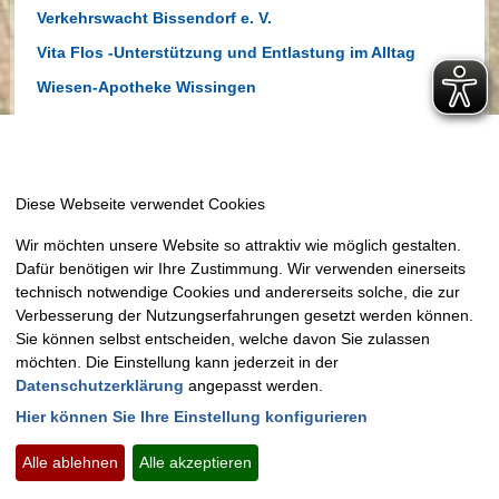
Verkehrswacht Bissendorf e. V.
Vita Flos -Unterstützung und Entlastung im Alltag
Wiesen-Apotheke Wissingen
Zahnkosmetikstudio pro esthetic
Möchten Sie von
OpenStreetMap
bereitgestellte externe
Inhalte laden?
Wir möchten unsere Website so attraktiv wie möglich gestalten.
Dafür benötigen wir Ihre Zustimmung. Wir verwenden einerseits
Ja
Immer
technisch notwendige Cookies und andererseits solche, die zur
Verbesserung der Nutzungserfahrungen gesetzt werden können.
Sie können selbst entscheiden, welche davon Sie zulassen
möchten. Die Einstellung kann jederzeit in der
Zurück zur Übersicht
Datenschutzerklärung
angepasst werden.
Hier können Sie Ihre Einstellung konfigurieren
Alle ablehnen
Alle akzeptieren