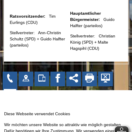
Hauptamtlicher
Ratsvorsitzender:
Tim
Bürgermeister:
Guido
Eurlings (CDU)
Halfter (parteilos)
Stellvertreter: Ann-Christin
Stellvertreter: Christian
Schultz (SPD) + Guido Halfter
König (SPD) + Malte
(parteilos)
Hagspihl (CDU)
Gemeinde Bissendorf
Wir möchten unsere Website so attraktiv wie möglich gestalten.
Kirchplatz 1
Dafür benötigen wir Ihre Zustimmung. Wir verwenden einerseits