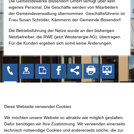
Die Gemeindewerke Bissendorf GmbH verfügt über kein
eigenes Personal. Die Geschäfte werden von Mitarbeitern
der Gemeindeverwaltung übernommen. Geschäftsführerin ist
Frau Susan Schröder, Kämmerin der Gemeinde Bissendorf.
Die Betriebsführung der Netze wurde an den bisherigen
Netzbetreiber, die RWE (jetzt Westenergie AG), übertragen.
Für die Kunden ergeben sich somit keine Änderungen.
Gemeinde Bissendorf
Wir möchten unsere Website so attraktiv wie möglich gestalten.
Kirchplatz 1
Dafür benötigen wir Ihre Zustimmung. Wir verwenden einerseits
49143 Bissendorf
technisch notwendige Cookies und andererseits solche, die zur