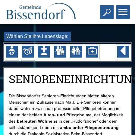
Toggle s
To
Wählen Sie Ihre Lebenslage:
SENIORENEINRICHTUN
Die Bissendorfer Senioren-Einrichtungen bieten älteren
Menschen ein Zuhause nach Maß. Die Senioren können
dabei wählen zwischen professioneller Pflegebetreuung in
einem der beiden
Alten- und Pflegeheime
, der Möglichkeit
des
betreuten Wohnens
in der „Rudolfshöhe“ oder dem
selbstständigen Leben mit
ambulanter Pflegebetreuung
durch die Diakonie Sozialstation Belm-Bissendorf.