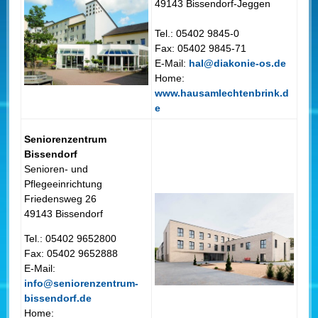
49143 Bissendorf-Jeggen
Tel.: 05402 9845-0
Fax: 05402 9845-71
E-Mail:
hal@diakonie-os.de
Home:
www.hausamlechtenbrink.d
e
Seniorenzentrum
Bissendorf
Senioren- und
Pflegeeinrichtung
Friedensweg 26
49143 Bissendorf
Tel.: 05402 9652800
Fax: 05402 9652888
E-Mail:
info@seniorenzentrum-
bissendorf.de
Home: