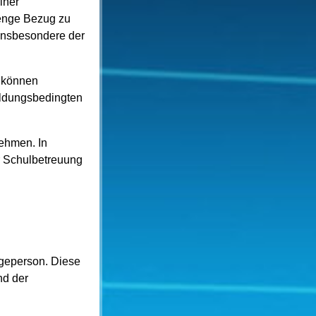
iner
 enge Bezug zu
insbesondere der
e können
ildungsbedingten
nehmen. In
r Schulbetreuung
egeperson. Diese
nd der