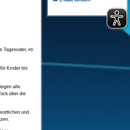
n Tagesvater, im
für Kinder bis
iegen alle
rück über die
wortlichen und
tzen.