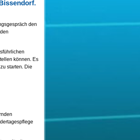
Bissendorf.
tungsgespräch den
 den
sführlichen
tellen können. Es
zu starten. Die
ernden
ndertagespflege