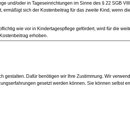
ge und/oder in Tageseinrichtungen im Sinne des § 22 SGB VIII 
rt, ermäßigt sich der Kostenbeitrag für das zweite Kind, wenn di
ichtig wie vor in Kindertagespflege gefördert, wird für die wei
 Kostenbeitrag erhoben.
ch gestalten. Dafür benötigen wir Ihre Zustimmung. Wir verwen
tzungserfahrungen gesetzt werden können. Sie können selbst e
Montag - Freitag:
09.00 Uhr - 12.00 Uhr
Montags zusätzlich:
15.00 Uhr - 18.30 Uhr