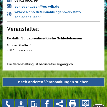
05402 9901-99
schledehausen@os-wfb.de
www.os-hho.de/einrichtungen/werkstatt-
schledehausen/
Veranstalter:
Ev.-luth. St. Laurentius-Kirche Schledehausen
Große Straße 7
49143 Bissendorf
Die Veranstaltung ist barrierefrei zugänglich.
nach anderen Veranstaltungen suchen