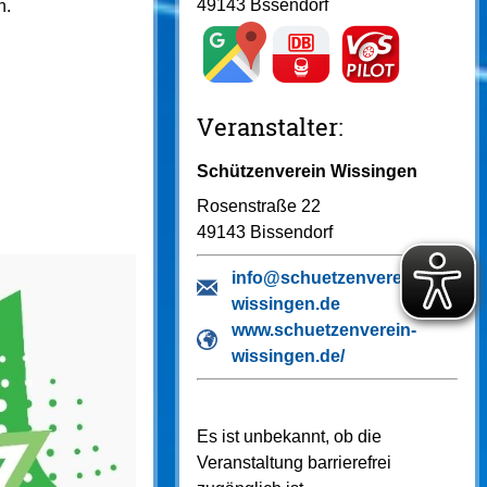
49143 Bssendorf
n.
Veranstalter:
Schützenverein Wissingen
Rosenstraße 22
49143 Bissendorf
info@schuetzenverein-
wissingen.de
www.schuetzenverein-
wissingen.de/
Es ist unbekannt, ob die
Veranstaltung barrierefrei