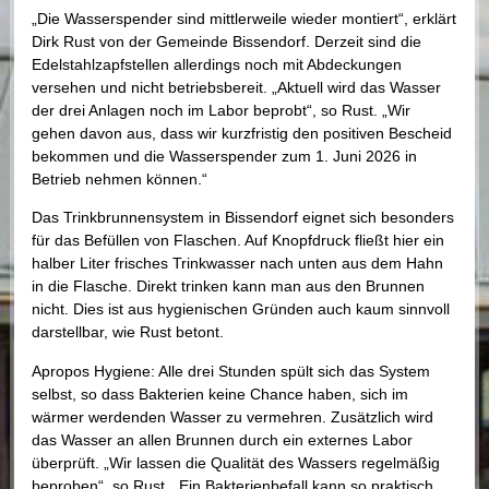
„Die Wasserspender sind mittlerweile wieder montiert“, erklärt
Dirk Rust von der Gemeinde Bissendorf. Derzeit sind die
Edelstahlzapfstellen allerdings noch mit Abdeckungen
versehen und nicht betriebsbereit. „Aktuell wird das Wasser
der drei Anlagen noch im Labor beprobt“, so Rust. „Wir
gehen davon aus, dass wir kurzfristig den positiven Bescheid
bekommen und die Wasserspender zum 1. Juni 2026 in
Betrieb nehmen können.“
Das Trinkbrunnensystem in Bissendorf eignet sich besonders
für das Befüllen von Flaschen. Auf Knopfdruck fließt hier ein
halber Liter frisches Trinkwasser nach unten aus dem Hahn
in die Flasche. Direkt trinken kann man aus den Brunnen
nicht. Dies ist aus hygienischen Gründen auch kaum sinnvoll
darstellbar, wie Rust betont.
Apropos Hygiene: Alle drei Stunden spült sich das System
selbst, so dass Bakterien keine Chance haben, sich im
wärmer werdenden Wasser zu vermehren. Zusätzlich wird
das Wasser an allen Brunnen durch ein externes Labor
überprüft. „Wir lassen die Qualität des Wassers regelmäßig
beproben“, so Rust. „Ein Bakterienbefall kann so praktisch