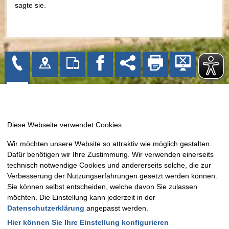
sagte sie.
Gemeinde Bissendorf
Wir möchten unsere Website so attraktiv wie möglich gestalten.
Kirchplatz 1
Dafür benötigen wir Ihre Zustimmung. Wir verwenden einerseits
49143 Bissendorf
technisch notwendige Cookies und andererseits solche, die zur
Tel: 05402 404-0
Verbesserung der Nutzungserfahrungen gesetzt werden können.
Sie können selbst entscheiden, welche davon Sie zulassen
Fax: 05402 404-133
möchten. Die Einstellung kann jederzeit in der
E-Mail:
info@bissendorf.de
Datenschutzerklärung
angepasst werden.
Hier können Sie Ihre Einstellung konfigurieren
Montag - Freitag:
09.00 Uhr - 12.00 Uhr