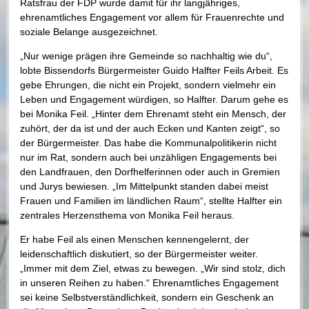
Ratsfrau der FDP wurde damit für ihr langjähriges,
ehrenamtliches Engagement vor allem für Frauenrechte und
soziale Belange ausgezeichnet.
„Nur wenige prägen ihre Gemeinde so nachhaltig wie du“,
lobte Bissendorfs Bürgermeister Guido Halfter Feils Arbeit. Es
gebe Ehrungen, die nicht ein Projekt, sondern vielmehr ein
Leben und Engagement würdigen, so Halfter. Darum gehe es
bei Monika Feil. „Hinter dem Ehrenamt steht ein Mensch, der
zuhört, der da ist und der auch Ecken und Kanten zeigt“, so
der Bürgermeister. Das habe die Kommunalpolitikerin nicht
nur im Rat, sondern auch bei unzähligen Engagements bei
den Landfrauen, den Dorfhelferinnen oder auch in Gremien
und Jurys bewiesen. „Im Mittelpunkt standen dabei meist
Frauen und Familien im ländlichen Raum“, stellte Halfter ein
zentrales Herzensthema von Monika Feil heraus.
Er habe Feil als einen Menschen kennengelernt, der
leidenschaftlich diskutiert, so der Bürgermeister weiter.
„Immer mit dem Ziel, etwas zu bewegen. „Wir sind stolz, dich
in unseren Reihen zu haben.“ Ehrenamtliches Engagement
sei keine Selbstverständlichkeit, sondern ein Geschenk an