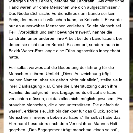
würdigen und zu ehren, betonte die Landrätin. „Als öffentliche
Hand wären wir ohne Menschen wie dich aufgeschmissen.“
Das Niedersächsische Verdienstkreuz am Bande sei kein
Preis, den man sich wünschen kann, so Kebschull. Er werde
nur an auserwählte Menschen verliehen. So ein Mensch sei
Feil. „Vorbildlich und sehr bewundernswert“, nannte die
Landrätin unter anderem ihre Arbeit bei den Landfrauen, bei
denen sie nicht nur im Bereich Bissendorf, sondern auch im
Bezirk Weser-Ems lange eine Führungsposition innegehabt
hatte.
Feil selbst verwies auf die Bedeutung der Ehrung für die
Menschen in ihrem Umfeld. „Diese Auszeichnung trägt
meinen Namen, aber sie gehört nicht mir allein“, stellte sie in
ihrer Danksagung klar. Ohne die Unterstützung durch ihre
Familie, die aufgrund ihres Engagements oft auf sie habe
verzichten müssen, sei das alles nicht möglich gewesen. „Es
brauchte Menschen, die einen unterstützen. Die einfach da
waren“, erklärte sie. „Ich bin dankbar für das Glück, solche
Menschen in meinem Leben zu haben.“ Ihr selbst habe das
Ehrenamt besonders nach dem Verlust ihres Mannes Halt
gegeben. „Das Engagement trägt manchmal einen selbst“,