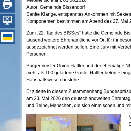
Veröffentlicht am:
01.06.2026
Autor:
Gemeinde Bissendorf
Sanfte Klänge, entspanntes Ankommen mit Sektem
Komponenten bestimmten am Abend des 27. Mai 2
Zum „22. Tag des BISSes“ hatte die Gemeinde Bis
tausend weitere Ehrenamtliche vor Ort für ihr bes
ausgezeichnet werden sollen. Eine Jury mit Vertret
Personen.
Bürgermeister Guido Halfter und der ehemalige ND
mehr als 100 geladene Gäste. Halfter betonte ein
Haushaltswesen bestehe.
Er zitierte in diesem Zusammenhang Bundespräsid
am 23. Mai 2026 den deutschlandweiten Ehrentag a
und Beine, Menschen, die sich einmischen und mit
M
S