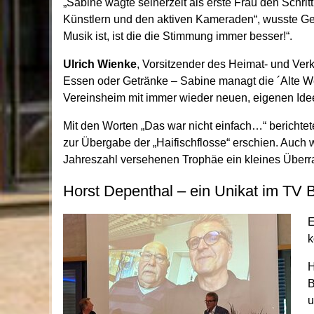
„Sabine wagte seinerzeit als erste Frau den Schritt
Künstlern und den aktiven Kameraden“, wusste 
Musik ist, ist die die Stimmung immer besser!“.
Ulrich Wienke
, Vorsitzender des Heimat- und Ve
Essen oder Getränke – Sabine managt die ´Alte Wer
Vereinsheim mit immer wieder neuen, eigenen Ide
Mit den Worten „Das war nicht einfach…“ berichtet
zur Übergabe der „Haifischflosse“ erschien. Auch
Jahreszahl versehenen Trophäe ein kleines Überr
Horst Depenthal – ein Unikat im TV 
E
k
H
B
u