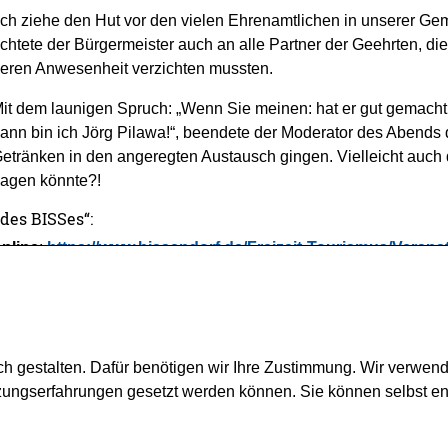
Ich ziehe den Hut vor den vielen Ehrenamtlichen in unserer Gem
ichtete der Bürgermeister auch an alle Partner der Geehrten, d
eren Anwesenheit verzichten mussten.
it dem launigen Spruch: „Wenn Sie meinen: hat er gut gemacht –
ann bin ich Jörg Pilawa!“, beendete der Moderator des Abends d
etränken in den angeregten Austausch gingen. Vielleicht auch 
lagen könnte?!
 des BISSes“:
online
:
https://www.bissendorf.de/Freizeit-Tourismus/Veran
ch gestalten. Dafür benötigen wir Ihre Zustimmung. Wir verwen
tzungserfahrungen gesetzt werden können. Sie können selbst e
Montag - Freitag:
09.00 Uhr - 12.00 Uhr
Montags zusätzlich:
15.00 Uhr - 18.30 Uhr