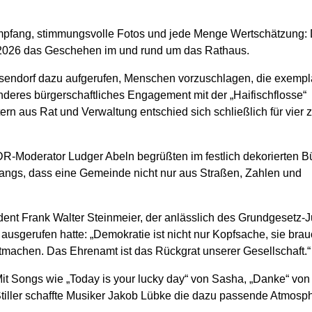
pfang, stimmungsvolle Fotos und jede Menge Wertschätzung:
026 das Geschehen im und rund um das Rathaus.
sendorf dazu aufgerufen, Menschen vorzuschlagen, die exempla
onderes bürgerschaftliches Engagement mit der „Haifischflosse“
ern aus Rat und Verwaltung entschied sich schließlich für vier
R-Moderator Ludger Abeln begrüßten im festlich dekorierten B
gangs, dass eine Gemeinde nicht nur aus Straßen, Zahlen und
ent Frank Walter Steinmeier, der anlässlich des Grundgesetz-
usgerufen hatte: „Demokratie ist nicht nur Kopfsache, sie bra
machen. Das Ehrenamt ist das Rückgrat unserer Gesellschaft.“
it Songs wie „Today is your lucky day“ von Sasha, „Danke“ vo
tiller schaffte Musiker Jakob Lübke die dazu passende Atmos