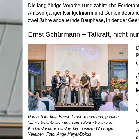
Die langjährige Vorarbeit und zahlreiche Fördera
Amtsvorgänger
Kai Igelmann
und Gemeindebrand
zwei Jahre andauernde Bauphase, in der der Geehr
Ernst Schürmann – Tatkraft, nicht nu
D
P
d
„
i
l
„
e
Das schafft kein Papst: Ernst Schürmann, genannt
M
"Erni", brachte sich und sein Talent 75 Jahre im
Kirchendienst ein und wirkte in vielen Wissinger
A
Vereinen. Foto: Antje Meyer-Dokus
d