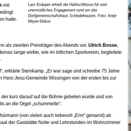
Lars Knäuper erhielt die Haifischflosse für sein
k mit
unermüdliches Engagement rund um das
edingt
Dorfgemeinschaftshaus Schledehausen. Foto: Antje
n hatte.
Meyer-Dokus
n als zweiten Preisträger des Abends vor.
Ulrich Bosse
,
nso lange wirkte, wie im örtlichen Sportverein, begleitete
.
!“, erklärte Steinkamp. „Er war sage und schreibe 75 Jahre
en Herz-Jesu-Gemeinde Wissingen von der ersten bis zur
, der kurz darauf auf die Bühne gebeten wurde und von
lls an die Orgel „schummelte“.
chürmann (von vielen auch liebevoll „Erni“ genannt) ab
 Saal der Gaststätte Nolte und Lehrstunden im Wohnzimmer