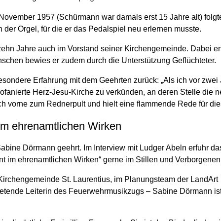
 November 1957 (Schürmann war damals erst 15 Jahre alt) folg
 der Orgel, für die er das Pedalspiel neu erlernen musste.
s zehn Jahre auch im Vorstand seiner Kirchengemeinde. Dabei
schen bewies er zudem durch die Unterstützung Geflüchteter.
 besondere Erfahrung mit dem Geehrten zurück: „Als ich vor zwe
fanierte Herz-Jesu-Kirche zu verkünden, an deren Stelle die 
ach vorne zum Rednerpult und hielt eine flammende Rede für di
 im ehrenamtlichen Wirken
Sabine Dörmann geehrt. Im Interview mit Ludger Abeln erfuhr da
nt im ehrenamtlichen Wirken“ gerne im Stillen und Verborgenen 
 Kirchengemeinde St. Laurentius, im Planungsteam der LandArt
rtretende Leiterin des Feuerwehrmusikzugs – Sabine Dörmann is