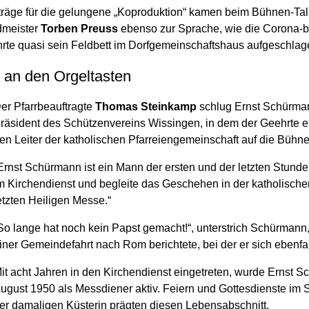
nträge für die gelungene „Koproduktion“ kamen beim Bühnen-Tal
meister
Torben Preuss
ebenso zur Sprache, wie die Corona-b
te quasi sein Feldbett im Dorfgemeinschaftshaus aufgeschlage
r an den Orgeltasten
er Pfarrbeauftragte
Thomas Steinkamp
schlug Ernst Schürman
räsident des Schützenvereins Wissingen, in dem der Geehrte ebe
en Leiter der katholischen Pfarreiengemeinschaft auf die Bühne
Ernst Schürmann ist ein Mann der ersten und der letzten Stunde
m Kirchendienst und begleite das Geschehen in der katholisch
etzten Heiligen Messe.“
So lange hat noch kein Papst gemacht!“, unterstrich Schürmann
iner Gemeindefahrt nach Rom berichtete, bei der er sich ebenfa
it acht Jahren in den Kirchendienst eingetreten, wurde Ernst S
ugust 1950 als Messdiener aktiv. Feiern und Gottesdienste im
er damaligen Küsterin prägten diesen Lebensabschnitt.