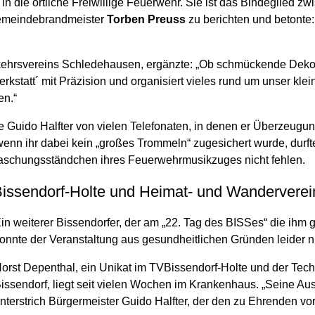
 in die örtliche Freiwillige Feuerwehr. Sie ist das Bindeglied z
Gemeindebrandmeister
Torben Preuss
zu berichten und betonte
rkehrsvereins Schledehausen, ergänzte: „Ob schmückende Dekor
kstatt´ mit Präzision und organisiert vieles rund um unser klei
en.“
e Guido Halfter von vielen Telefonaten, in denen er Überzeugun
 wenn ihr dabei kein „großes Trommeln“ zugesichert wurde, dur
aschungsständchen ihres Feuerwehrmusikzuges nicht fehlen.
Bissendorf-Holte und Heimat- und Wanderverei
in weiterer Bissendorfer, der am „22. Tag des BISSes“ die ihm 
onnte der Veranstaltung aus gesundheitlichen Gründen leider 
orst Depenthal, ein Unikat im TVBissendorf-Holte und der Tec
issendorf, liegt seit vielen Wochen im Krankenhaus. „Seine Au
nterstrich Bürgermeister Guido Halfter, der den zu Ehrenden vo