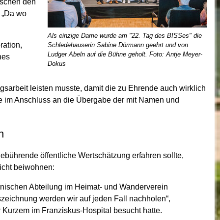
wischen den
: „Da wo
Als einzige Dame wurde am "22. Tag des BISSes" die
ation,
Schledehauserin Sabine Dörmann geehrt und von
Ludger Abeln auf die Bühne geholt. Foto: Antje Meyer-
nes
Dokus
gsarbeit leisten musste, damit die zu Ehrende auch wirklich
fte im Anschluss an die Übergabe der mit Namen und
n
gebührende öffentliche Wertschätzung erfahren sollte,
nicht beiwohnen:
hnischen Abteilung im Heimat- und Wanderverein
szeichnung werden wir auf jeden Fall nachholen“,
r Kurzem im Franziskus-Hospital besucht hatte.