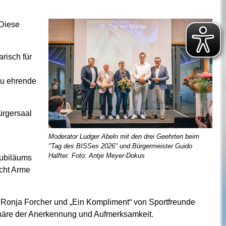
 Diese
risch für
 zu ehrende
ürgersaal
Moderator Ludger Abeln mit den drei Geehrten beim
"Tag des BISSes 2026" und Bürgermeister Guido
Halfter. Foto: Antje Meyer-Dokus
Jubiläums
ucht Arme
n Ronja Forcher und „Ein Kompliment“ von Sportfreunde
phäre der Anerkennung und Aufmerksamkeit.