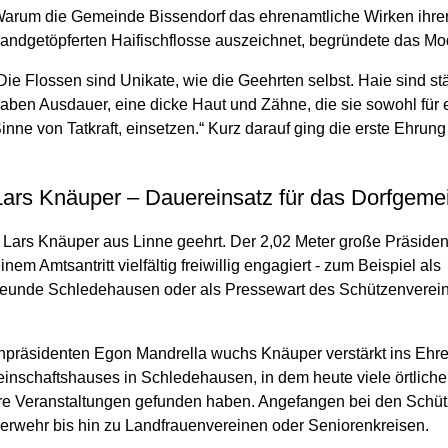
arum die Gemeinde Bissendorf das ehrenamtliche Wirken ihrer
andgetöpferten Haifischflosse auszeichnet, begründete das Mod
Die Flossen sind Unikate, wie die Geehrten selbst. Haie sind s
aben Ausdauer, eine dicke Haut und Zähne, die sie sowohl für e
inne von Tatkraft, einsetzen.“ Kurz darauf ging die erste Ehru
Lars Knäuper – Dauereinsatz für das Dorfgeme
Lars Knäuper aus Linne geehrt. Der 2,02 Meter große Präsiden
 Amtsantritt vielfältig freiwillig engagiert - zum Beispiel als
freunde Schledehausen oder als Pressewart des Schützenverei
präsidenten Egon Mandrella wuchs Knäuper verstärkt ins Ehre
einschaftshauses in Schledehausen, in dem heute viele örtliche
ere Veranstaltungen gefunden haben. Angefangen bei den Schü
erwehr bis hin zu Landfrauenvereinen oder Seniorenkreisen.