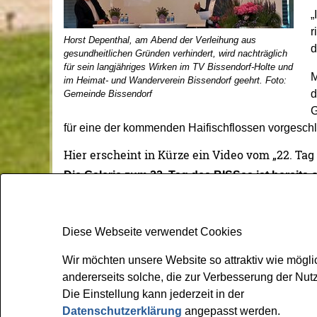
„
r
Horst Depenthal, am Abend der Verleihung aus
d
gesundheitlichen Gründen verhindert, wird nachträglich
für sein langjähriges Wirken im TV Bissendorf-Holte und
M
im Heimat- und Wanderverein Bissendorf geehrt. Foto:
d
Gemeinde Bissendorf
G
für eine der kommenden Haifischflossen vorgesch
Hier erscheint in Kürze ein Video vom „22. Tag
Die Galerie zum 22. Tag des BISSes ist bereits 
27-05-2026.html
Wir möchten unsere Website so attraktiv wie mögli
andererseits solche, die zur Verbesserung der Nu
Gemeinde Bissendorf
Die Einstellung kann jederzeit in der
Kirchplatz 1
Datenschutzerklärung
angepasst werden.