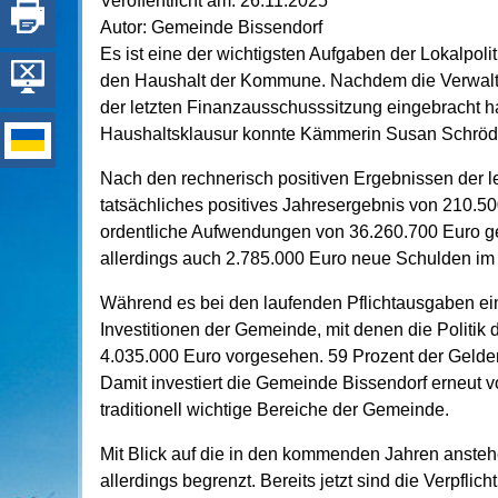
Veröffentlicht am:
26.11.2025
Autor:
Gemeinde Bissendorf
Es ist eine der wichtigsten Aufgaben der Lokalpoli
den Haushalt der Kommune. Nachdem die Verwalt
der letzten Finanzausschusssitzung eingebracht h
Haushaltsklausur konnte Kämmerin Susan Schröde
Nach den rechnerisch positiven Ergebnissen der l
tatsächliches positives Jahresergebnis von 210.5
ordentliche Aufwendungen von 36.260.700 Euro ge
allerdings auch 2.785.000 Euro neue Schulden im
Während es bei den laufenden Pflichtausgaben ei
Investitionen der Gemeinde, mit denen die Politik 
4.035.000 Euro vorgesehen. 59 Prozent der Gelde
Damit investiert die Gemeinde Bissendorf erneut v
traditionell wichtige Bereiche der Gemeinde.
Mit Blick auf die in den kommenden Jahren ansteh
allerdings begrenzt. Bereits jetzt sind die Verpfli