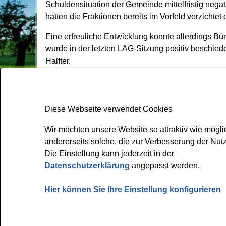
Schuldensituation der Gemeinde mittelfristig nega
hatten die Fraktionen bereits im Vorfeld verzicht
Eine erfreuliche Entwicklung konnte allerdings B
wurde in der letzten LAG-Sitzung positiv beschied
Halfter.
Final wird der Haushalt 2026 in der kommenden R
Wir möchten unsere Website so attraktiv wie mögli
andererseits solche, die zur Verbesserung der Nu
Gemeinde Bissendorf
Die Einstellung kann jederzeit in der
Kirchplatz 1
Datenschutzerklärung
angepasst werden.
49143 Bissendorf
Hier können Sie Ihre Einstellung konfigurieren
Tel: 05402 404-0
Fax: 05402 404-133