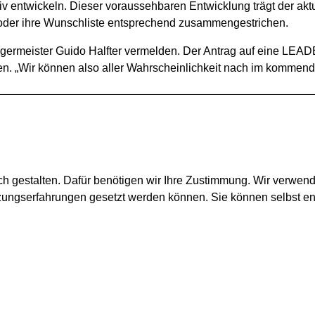
tiv entwickeln. Dieser voraussehbaren Entwicklung trägt der ak
et oder ihre Wunschliste entsprechend zusammengestrichen.
ürgermeister Guido Halfter vermelden. Der Antrag auf eine LE
en. „Wir können also aller Wahrscheinlichkeit nach im kommend
atssitzung am 11. Dezember 2025, 18 Uhr, verhandelt und vera
ch gestalten. Dafür benötigen wir Ihre Zustimmung. Wir verwen
tzungserfahrungen gesetzt werden können. Sie können selbst e
Montag - Freitag:
09.00 Uhr - 12.00 Uhr
Montags zusätzlich:
15.00 Uhr - 18.30 Uhr