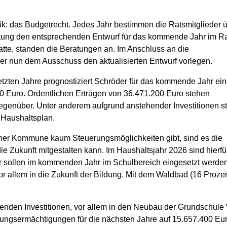
tik: das Budgetrecht. Jedes Jahr bestimmen die Ratsmitglieder 
ung den entsprechenden Entwurf für das kommende Jahr im 
atte, standen die Beratungen an. Im Anschluss an die
r nun dem Ausschuss den aktualisierten Entwurf vorlegen.
etzten Jahre prognostiziert Schröder für das kommende Jahr ein
00 Euro. Ordentlichen Erträgen von 36.471.200 Euro stehen
genüber. Unter anderem aufgrund anstehender Investitionen s
 Haushaltsplan.
ner Kommune kaum Steuerungsmöglichkeiten gibt, sind es die
die Zukunft mitgestalten kann. Im Haushaltsjahr 2026 sind hierfü
r sollen im kommenden Jahr im Schulbereich eingesetzt werden
or allem in die Zukunft der Bildung. Mit dem Waldbad (16 Proze
enden Investitionen, vor allem in den Neubau der Grundschule 
chtungsermächtigungen für die nächsten Jahre auf 15.657.400 Euro