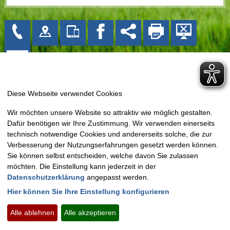
Gemeinde Bissendorf
Wir möchten unsere Website so attraktiv wie möglich gestalten.
Kirchplatz 1
Dafür benötigen wir Ihre Zustimmung. Wir verwenden einerseits
49143 Bissendorf
technisch notwendige Cookies und andererseits solche, die zur
Tel: 05402 404-0
Verbesserung der Nutzungserfahrungen gesetzt werden können.
Sie können selbst entscheiden, welche davon Sie zulassen
Fax: 05402 404-133
möchten. Die Einstellung kann jederzeit in der
E-Mail:
info@bissendorf.de
Datenschutzerklärung
angepasst werden.
Hier können Sie Ihre Einstellung konfigurieren
Montag - Freitag:
09.00 Uhr - 12.00 Uhr
Montags zusätzlich:
15.00 Uhr - 18.30 Uhr
Alle ablehnen
Alle akzeptieren