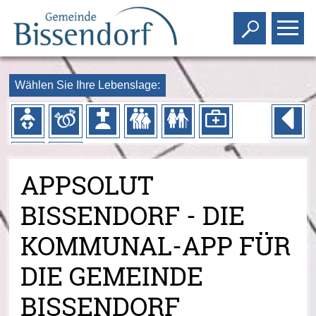
Toggle s
To
Wählen Sie Ihre Lebenslage:
APPSOLUT
BISSENDORF - DIE
KOMMUNAL-APP FÜR
DIE GEMEINDE
BISSENDORF