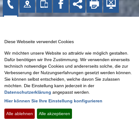
Gemeinde Bissendorf
Wir möchten unsere Website so attraktiv wie möglich gestalten.
Kirchplatz 1
Dafür benötigen wir Ihre Zustimmung. Wir verwenden einerseits
49143 Bissendorf
technisch notwendige Cookies und andererseits solche, die zur
Tel: 05402 404-0
Verbesserung der Nutzungserfahrungen gesetzt werden können.
Sie können selbst entscheiden, welche davon Sie zulassen
Fax: 05402 404-133
möchten. Die Einstellung kann jederzeit in der
E-Mail:
info@bissendorf.de
Datenschutzerklärung
angepasst werden.
Hier können Sie Ihre Einstellung konfigurieren
Montag - Freitag:
09.00 Uhr - 12.00 Uhr
Montags zusätzlich:
15.00 Uhr - 18.30 Uhr
Alle ablehnen
Alle akzeptieren
Kontakt
Impressum
Datenschutz
Barrierefreiheit
Sitemap