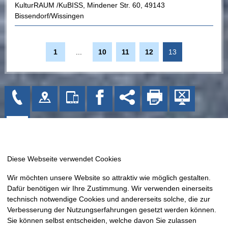
KulturRAUM /KuBISS
,
Mindener Str. 60
,
49143
Bissendorf/Wissingen
1
...
10
11
12
13
Gemeinde Bissendorf
Wir möchten unsere Website so attraktiv wie möglich gestalten.
Kirchplatz 1
Dafür benötigen wir Ihre Zustimmung. Wir verwenden einerseits
49143 Bissendorf
technisch notwendige Cookies und andererseits solche, die zur
Tel: 05402 404-0
Verbesserung der Nutzungserfahrungen gesetzt werden können.
Sie können selbst entscheiden, welche davon Sie zulassen
Fax: 05402 404-133