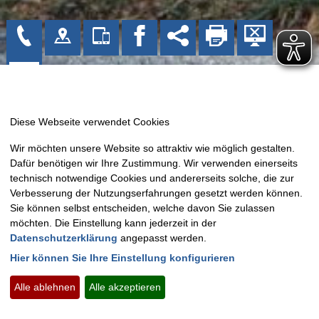
Gemeinde Bissendorf
Wir möchten unsere Website so attraktiv wie möglich gestalten.
Kirchplatz 1
Dafür benötigen wir Ihre Zustimmung. Wir verwenden einerseits
49143 Bissendorf
technisch notwendige Cookies und andererseits solche, die zur
Tel: 05402 404-0
Verbesserung der Nutzungserfahrungen gesetzt werden können.
Sie können selbst entscheiden, welche davon Sie zulassen
Fax: 05402 404-133
möchten. Die Einstellung kann jederzeit in der
E-Mail:
info@bissendorf.de
Datenschutzerklärung
angepasst werden.
Hier können Sie Ihre Einstellung konfigurieren
Montag - Freitag:
09.00 Uhr - 12.00 Uhr
Montags zusätzlich:
15.00 Uhr - 18.30 Uhr
Alle ablehnen
Alle akzeptieren
Kontakt
Impressum
Datenschutz
Barrierefreiheit