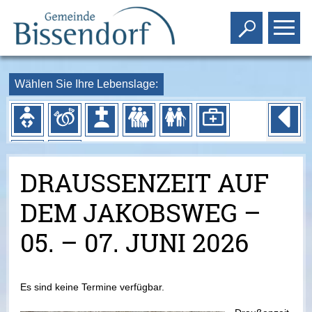
Toggle s
To
Wählen Sie Ihre Lebenslage:
DRAUSSENZEIT AUF D
EM JAKOBSWEG – 0
5. – 07. JUNI 2026
Es sind keine Termine verfügbar.