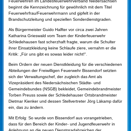
Feuerwehren im Landesfeuerwehrverband Niedersachsen
beginnt die Kennzeichnung für gewöhnlich mit dem Titel
Feuerwehrfrau/Feuerwehrmann und gipfelt in der
Brandschutzleitung und speziellen Sonderdienstgraden.
Als Bürgermeister Guido Halfter vor circa zwei Jahren
Katharina Grieswald vom Team der Kinderfeuerwehr
Schledehausen fast scherzhaft fragte, warum die Schulter
ihrer Einsatzkleidung keine Schlaufe ziere, vernahm er die
Kritik: „Für uns gibt es sowas leider nicht!“.
Beim Ordern der neuen Dienstkleidung für die verschiedenen
Abteilungen der Freiwilligen Feuerwehr Bissendorf setzten
sich der Verwaltungschef, der zugleich das Amt als
Vizepräsident des Niedersächsischen Städte- und
Gemeindebundes (NSGB) bekleidet, Gemeindebrandmeister
Torben Preuss sowie der Schledehauser Ortsbrandmeister
Dietmar Kienker und dessen Stellvertreter Jörg Läkamp dafür
ein, das zu ändern.
Mit Erfolg: So wurde von Bissendorf aus vorangetrieben,
dass für den Bereich der Kinder- und Jugendfeuerwehr in
Anlehnung an die neuen Dienstgradabzeichen der