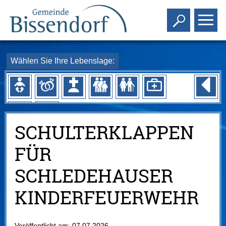
Toggle s
To
Wählen Sie Ihre Lebenslage:
SCHULTERKLAPPEN
FÜR
SCHLEDEHAUSER
KINDERFEUERWEHR
Veröffentlicht am:
07.07.2026