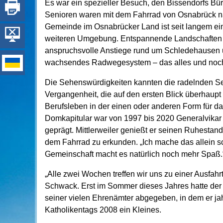
Es war ein spezieller Besuch, den Bissendorfs Bür
Senioren waren mit dem Fahrrad von Osnabrück n
Gemeinde im Osnabrücker Land ist seit langem ein 
weiteren Umgebung. Entspannende Landschaften w
anspruchsvolle Anstiege rund um Schledehausen un
wachsendes Radwegesystem – das alles und noch v
Die Sehenswürdigkeiten kannten die radelnden Sen
Vergangenheit, die auf den ersten Blick überhaupt
Berufsleben in der einen oder anderen Form für d
Domkapitular war von 1997 bis 2020 Generalvikar 
geprägt. Mittlerweiler genießt er seinen Ruhestan
dem Fahrrad zu erkunden. „Ich mache das allein s
Gemeinschaft macht es natürlich noch mehr Spaß.
„Alle zwei Wochen treffen wir uns zu einer Ausfahr
Schwack. Erst im Sommer dieses Jahres hatte der
seiner vielen Ehrenämter abgegeben, in dem er jah
Katholikentags 2008 ein Kleines.