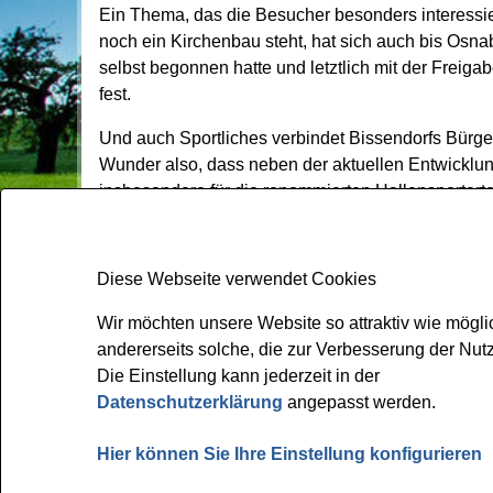
Ein Thema, das die Besucher besonders interessie
noch ein Kirchenbau steht, hat sich auch bis Osn
selbst begonnen hatte und letztlich mit der Freiga
fest.
Und auch Sportliches verbindet Bissendorfs Bürger
Wunder also, dass neben der aktuellen Entwicklun
insbesondere für die renommierten Hallensportarten
auf die Weiterfahrt. Die Gemeinde Bissendorf wer
Wir möchten unsere Website so attraktiv wie mögli
andererseits solche, die zur Verbesserung der Nu
Gemeinde Bissendorf
Die Einstellung kann jederzeit in der
Kirchplatz 1
Datenschutzerklärung
angepasst werden.
49143 Bissendorf
Hier können Sie Ihre Einstellung konfigurieren
Tel: 05402 404-0