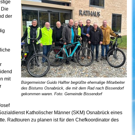
stige
 Die
nd der
dig
liche
r
eidend
n mit
Bürgermeister Guido Halfter begrüßte ehemalige Mitarbeiter
r
des Bistums Osnabrück, die mit dem Rad nach Bissendorf
gekommen waren. Foto: Gemeinde Bissendorf
Josef
 Sozialdienst Katholischer Männer (SKM) Osnabrück eines
te. Radtouren zu planen ist für den Chefkoordinator des