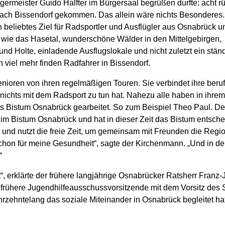
germeister Guido Halfter im Bürgersaal begrüßen durfte: acht rü
ach Bissendorf gekommen. Das allein wäre nichts Besonderes.
beliebtes Ziel für Radsportler und Ausflügler aus Osnabrück u
ie das Hasetal, wunderschöne Wälder in den Mittelgebirgen,
d Holte, einladende Ausflugslokale und nicht zuletzt ein stän
iel mehr finden Radfahrer in Bissendorf.
ioren von ihren regelmäßigen Touren. Sie verbindet ihre beruf
 nichts mit dem Radsport zu tun hat. Nahezu alle haben in ihrem
as Bistum Osnabrück gearbeitet. So zum Beispiel Theo Paul. De
im Bistum Osnabrück und hat in dieser Zeit das Bistum entsch
d und nutzt die freie Zeit, um gemeinsam mit Freunden die Regio
chon für meine Gesundheit“, sagte der Kirchenmann. „Und in de
“
t“, erklärte der frühere langjährige Osnabrücker Ratsherr Franz-
 frühere Jugendhilfeausschussvorsitzende mit dem Vorsitz des
rzehntelang das soziale Miteinander in Osnabrück begleitet hat