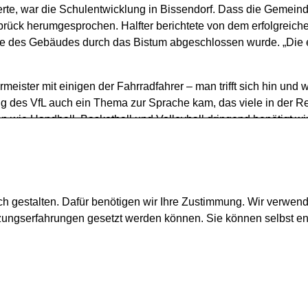
rte, war die Schulentwicklung in Bissendorf. Dass die Gemeinde
abrück herumgesprochen. Halfter berichtete von dem erfolgreic
be des Gebäudes durch das Bistum abgeschlossen wurde. „Die ehe
meister mit einigen der Fahrradfahrer – man trifft sich hin un
g des VfL auch ein Thema zur Sprache kam, das viele in der Re
 wie Handball, Basketball und Volleyball dringend benötigt wird
den sie sicher bald wieder besuchen.
ch gestalten. Dafür benötigen wir Ihre Zustimmung. Wir verwen
tzungserfahrungen gesetzt werden können. Sie können selbst e
Montag - Freitag:
09.00 Uhr - 12.00 Uhr
Montags zusätzlich:
15.00 Uhr - 18.30 Uhr