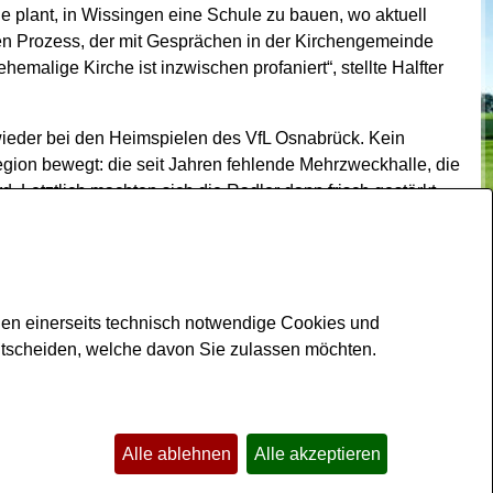
 plant, in Wissingen eine Schule zu bauen, wo aktuell
hen Prozess, der mit Gesprächen in der Kirchengemeinde
malige Kirche ist inzwischen profaniert“, stellte Halfter
d wieder bei den Heimspielen des VfL Osnabrück. Kein
gion bewegt: die seit Jahren fehlende Mehrzweckhalle, die
. Letztlich machten sich die Radler dann frisch gestärkt
den einerseits technisch notwendige Cookies und
ntscheiden, welche davon Sie zulassen möchten.
Kontakt
Impressum
Datenschutz
Barrierefreiheit
Sitemap
Alle ablehnen
Alle akzeptieren