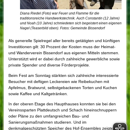
Diana Riedel (Foto) war Feuer und Flamme für die
traditionsreiche Handwerkstechnik. Auch Constantin (12 Jahre)
und Noah (10 Jahre) schmiedeten sich begeistert einen eigenen
Nagel (Teaserbild oben). Fotos: Gemeinde Bissendorf
Als generelle Spielregel aller bereits getätigten und künftigen
Investitionen gilt: 30 Prozent der Kosten muss der Heimat-
und Wanderverein Bissendorf aus eigenen Mitteln stemmen.
Unterstützt wird er dabei durch zahlreiche gewerbliche sowie
private Spender und diverse Förderprojekte.
Beim Fest am Sonntag stärkten sich zahlreiche interessierte
Besucher mit deftigen Leckereien wie Reibekuchen mit
Apfelmus, Bratwurst, selbstgebackenen Torten und Kuchen
sowie Kaffee und Kaltgetränken.
In der oberen Etage des Haupthauses konnten sie bei den
Vereinssparten Plattdeutsch und Schach hineinschnuppern
oder Pläne zu den umfangreichen Bau- und
Sanierungsmaßnahmen studieren. Und im
denkmalgeschützten Speicher des Hof-Ensembles zeigten