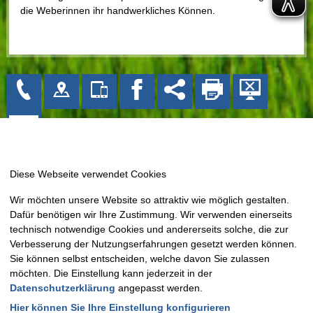
die Weberinnen ihr handwerkliches Können.
Gemeinde Bissendorf
Wir möchten unsere Website so attraktiv wie möglich gestalten.
Kirchplatz 1
Dafür benötigen wir Ihre Zustimmung. Wir verwenden einerseits
49143 Bissendorf
technisch notwendige Cookies und andererseits solche, die zur
Tel: 05402 404-0
Verbesserung der Nutzungserfahrungen gesetzt werden können.
Sie können selbst entscheiden, welche davon Sie zulassen
Fax: 05402 404-133
möchten. Die Einstellung kann jederzeit in der
E-Mail:
info@bissendorf.de
Datenschutzerklärung
angepasst werden.
Hier können Sie Ihre Einstellung konfigurieren
Montag - Freitag:
09.00 Uhr - 12.00 Uhr