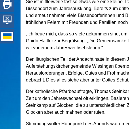
Sie ist mittlerweile fast so etwas wie eine kleine
Bissendorf zum Jahresausklang. Bereits zum dritte
und erneut nahmen viele Bissendorferinnen und B
fröhlichen Feiern mit Freunden und Familien noc
„Ich freue mich, dass so viele gekommen sind, um
Guido Halfter zur Begrüßung. „Die Gemeinsamkeit 
wir vor einem Jahreswechsel stehen.“
Den liturgischen Teil der Andacht hatte in diesem 
Auferstehungskirchengemeinde Wissingen überno
Herausforderungen, Erfolge, Gutes und Frohmac
gebracht. Dies alles stehe aber unter Gottes Schut
Der katholische Pfarrbeauftragte, Thomas Steinkamp
Zeit um den Jahreswechsel oft erklingen. Basieren
Steinkamp auf Glocken, die zu unterschiedlichen Z
Glocken aber auch mahnen oder rufen.
Stimmungsvoller Höhepunkt des Abends war erneut 