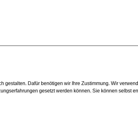
ch gestalten. Dafür benötigen wir Ihre Zustimmung. Wir verwen
tzungserfahrungen gesetzt werden können. Sie können selbst e
Montag - Freitag:
09.00 Uhr - 12.00 Uhr
Montags zusätzlich:
15.00 Uhr - 18.30 Uhr