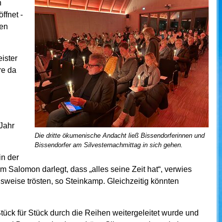
n
ffnet -
den
ister
re da
Jahr
Die dritte ökumenische Andacht ließ Bissendorferinnen und
Bissendorfer am Silvesternachmittag in sich gehen.
in der
 Salomon darlegt, dass „alles seine Zeit hat“, verwies
lsweise trösten, so Steinkamp. Gleichzeitig könnten
ck für Stück durch die Reihen weitergeleitet wurde und