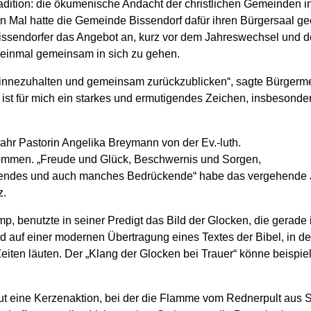
 Tradition: die ökumenische Andacht der christlichen Gemeinden i
n Mal hatte die Gemeinde Bissendorf dafür ihren Bürgersaal geö
issendorfer das Angebot an, kurz vor dem Jahreswechsel und 
h einmal gemeinsam in sich zu gehen.
 innezuhalten und gemeinsam zurückzublicken“, sagte Bürgerme
ist für mich ein starkes und ermutigendes Zeichen, insbesonde
Jahr Pastorin Angelika Breymann von der Ev.-luth.
mmen. „Freude und Glück, Beschwernis und Sorgen,
hendes und auch manches Bedrückende“ habe das vergehende 
z.
, benutzte in seiner Predigt das Bild der Glocken, die gerade 
d auf einer modernen Übertragung eines Textes der Bibel, in dem
eiten läuten. Der „Klang der Glocken bei Trauer“ könne beispie
eine Kerzenaktion, bei der die Flamme vom Rednerpult aus Stü