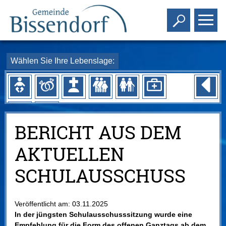
Toggle s
To
Wählen Sie Ihre Lebenslage:
BERICHT AUS DEM
AKTUELLEN
SCHULAUSSCHUSS
Veröffentlicht am:
03.11.2025
In der jüngsten Schulausschusssitzung wurde eine
Empfehlung für die Form des offenen Ganztags ab dem